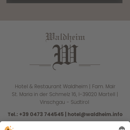
Hotel & Restaurant Waldheim | Fam. Mair
St. Maria in der Schmelz 16, I-39020 Martell |
Vinschgau - Südtirol
Tel.:
+39 0473 744545
|
hotel@waldheim.info