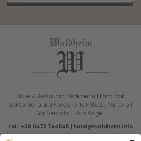
Hotel & Restaurant Waldheim | Fam. Mair
Santa Maria alla Fonderia 16, I-39020 Martello |
Val Venosta - Alto Adige
Tel.:
+39 0473 744545
|
hotel@waldheim.info