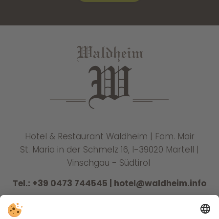
Hotel & Restaurant Waldheim | Fam. Mair
St. Maria in der Schmelz 16, I-39020 Martell |
Vinschgau - Südtirol
Tel.:
+39 0473 744545
|
hotel@waldheim.info