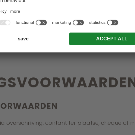
TOESLAGEN ETC.
 gratis
ijgen korting van 30 - 60%
NGSVOORWAARDE
OORWAARDEN
via overschrijving, contant ter plaatse, cheque of 