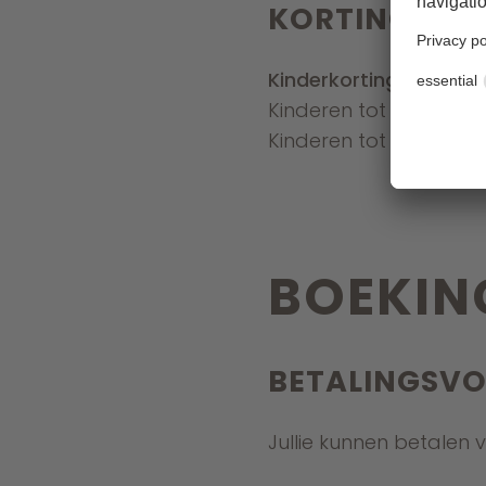
KORTINGEN, 
Kinderkortingen
:
Kinderen tot 3 jaar zijn
Kinderen tot 14 jaar kr
BOEKI
BETALINGSV
Jullie kunnen betalen 