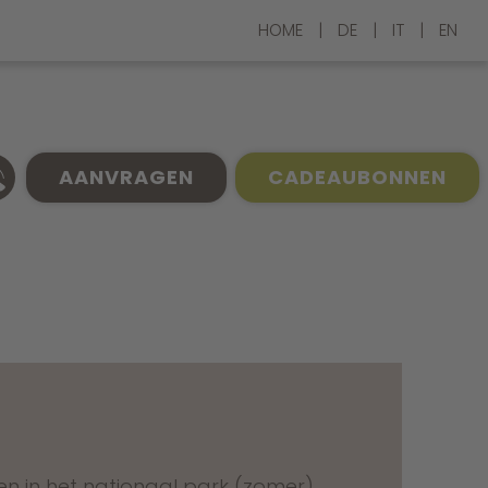
HOME
|
DE
|
IT
|
EN
AANVRAGEN
CADEAUBONNEN
n in het nationaal park (zomer)