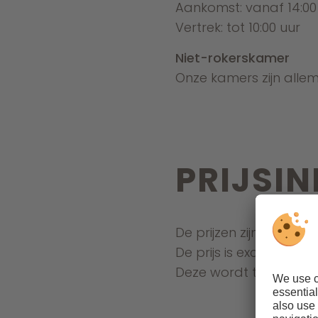
Aankomst: vanaf 14:00
Vertrek: tot 10:00 uur
Niet-rokerskamer
Onze kamers zijn allema
PRIJSI
De prijzen zijn per da
De prijs is exclusief t
Deze wordt ter plaatse