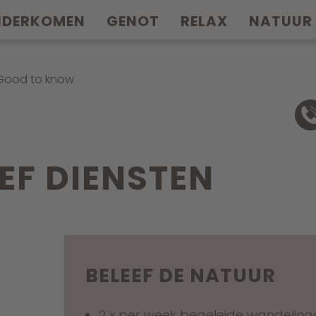
NDERKOMEN
GENOT
RELAX
NATUUR
Good to know
EF DIENSTEN
BELEEF DE NATUUR
2 x per week begeleide wandelinge