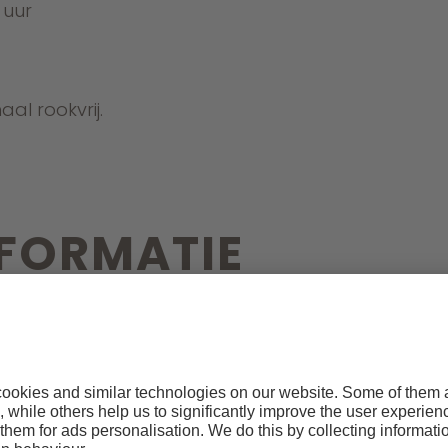
 uur
al rookvrij.
NFORMATIE
g en per persoon met ontbijt of halfpension.
oeristenbelasting van 3,50 Euro per persoon (vanaf 1
 afzonderlijk berekend.