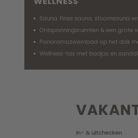
WELLNESS
Sauna: Finse sauna, stoomsauna en
Ontspanningsruimten & een grote se
Panoramazwembad op het dak met
Wellness-tas met badjas en sanda
VAKANT
In- & uitchecken