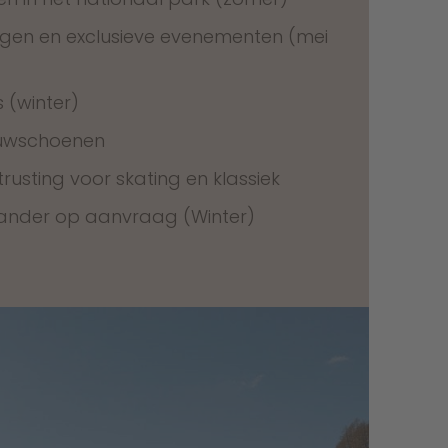
ngen en exclusieve evenementen (mei
 (winter)
euwschoenen
rusting voor skating en klassiek
ander op aanvraag (Winter)