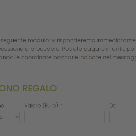
l seguente modulo: vi risponderemo immediatamen
 necessarie a procedere. Potrete pagare in anticipo
izzando le coordinate bancarie indicate nel messag
UONO REGALO
no
Valore (Euro)
*
Da