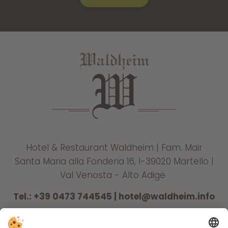
Hotel & Restaurant Waldheim | Fam. Mair
Santa Maria alla Fonderia 16, I-39020 Martello |
Val Venosta - Alto Adige
Tel.:
+39 0473 744545
|
hotel@waldheim.info