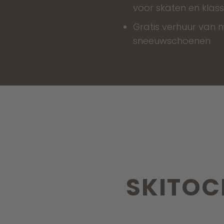
voor skaten en klass
Gratis verhuur van
sneeuwschoenen
SKITOC