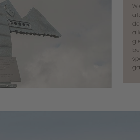
Wi
af
de
al
gle
be
sp
ga