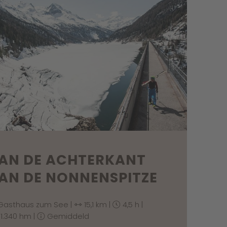
AN DE ACHTERKANT
AN DE NONNENSPITZE
Gasthaus zum See |
15,1 km |
4,5 h |
1.340 hm |
Gemiddeld