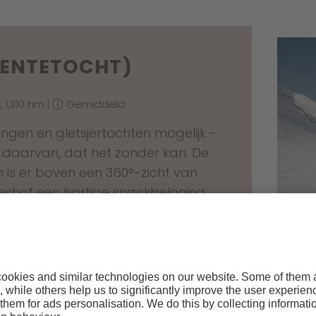
(LENTETOCHT)
1.310 hm |
Gemiddeld
mingen en gletsjertochten mogelijk -
 daarvan, dat het zonder kan. De
Dan is er boven een 360°-zicht van
wieshof een hartige snackbeloning …
S
K