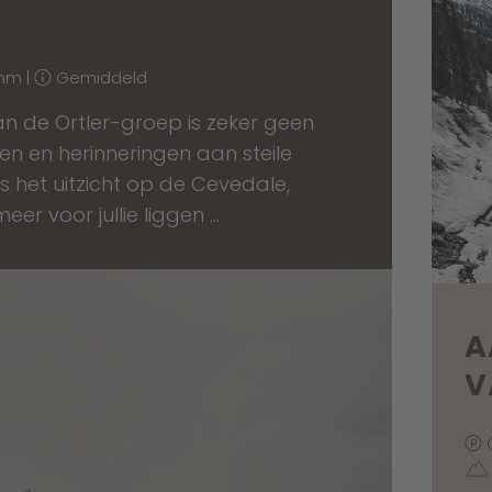
 hm |
Gemiddeld
n de Ortler-groep is zeker geen
en en herinneringen aan steile
 het uitzicht op de Cevedale,
eer voor jullie liggen …
A
V