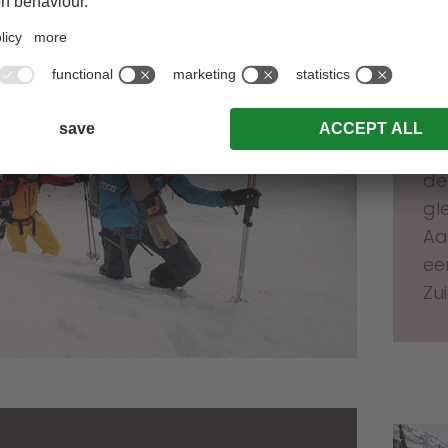
De
be
we
de
gl
Aa
ee
Zu