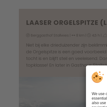
LAASER ORGELSPITZE 
Berggasthof Stallwies |
8 km |
4,5 h |
Niet bij elke drieduizender zijn beklim
de Orgelspitze is een goed voorbeeld
tocht is en blijft steil en veeleisend. 
topklasse! En later in Gasthaus Stall