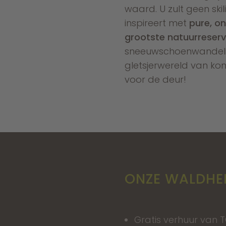
waard. U zult geen ski
inspireert met
pure, o
grootste natuurreser
sneeuwschoenwandelin
gletsjerwereld van kon
voor de deur!
ONZE WALDHEI
Gratis verhuur van T