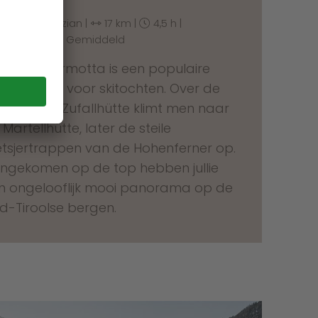
Berghotel Enzian |
17 km |
4,5 h |
1.240 hm |
Gemiddeld
 Cima Marmotta is een populaire
stemming voor skitochten. Over de
g van de Zufallhütte klimt men naar
 Martellhütte, later de steile
etsjertrappen van de Hohenferner op.
ngekomen op de top hebben jullie
n ongelooflijk mooi panorama op de
id-Tiroolse bergen.