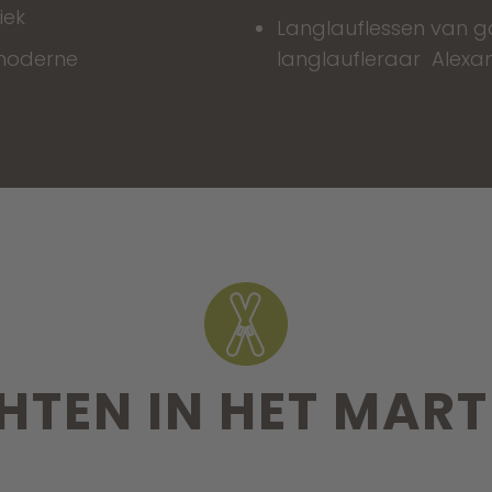
iek
Langlauflessen van g
 moderne
langlaufleraar Alexa
HTEN IN HET MART