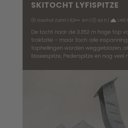
SKITOCHT LYFISPITZE
Gasthof Zufritt | 9,9
km |
4,5 h |
1.410
De tocht naar de 3.352 m hoge top va
traktatie – maar toch: alle inspanning
tophellingen worden weggeblazen, als
Eisseespitze, Pederspitze en nog veel m