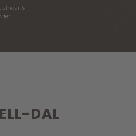
astheer &
nder
ELL-DAL