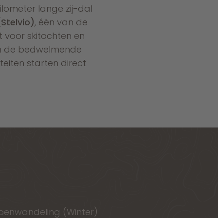
ilometer lange zij-dal
(Stelvio)
, één van de
nt voor skitochten en
 in de bedwelmende
eiten starten direct
oenwandeling (Winter)